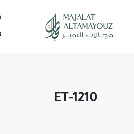
ا
ET-1210