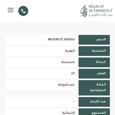
الاسم
MESERETE ADDISU
الجنسية
اثيوبية
الديانة
مسيحية
العمر
22
الحالة
غير متزوجة
الاجتماعية
عدد الأبناء
-
المستوى
الابتدائية