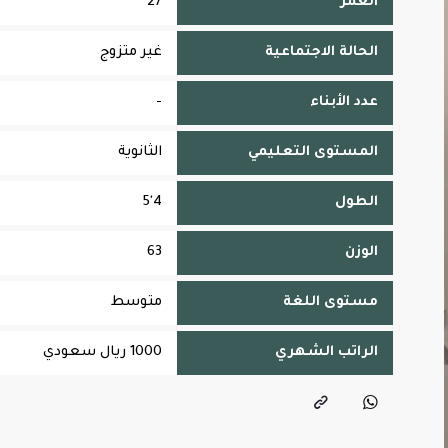
العمر
27
الحالة الاجتماعية
غير متزوج
عدد الأبناء
-
المستوى التعليمي
الثانوية
الطول
4'5
الوزن
63
مستوى اللغة
متوسط
الراتب الشهري
1000 ريال سعودي