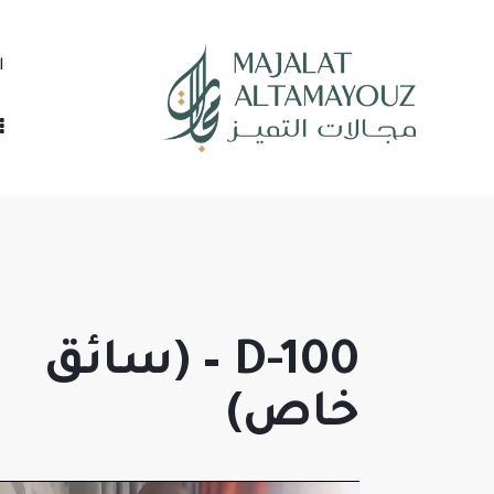
ا
D-100 – (سائق
خاص)